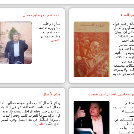
ب الفداء
احمد شعيب وطليع حمدان
ئد زجلية حول
مباراة زجلية
طين والعمل
مشهورة تقدمة
دائي إن ديوان
احمد شعيب
وب الفداء"
وطليع حمدان
ف أحمد
تفاصيل
يب شاعر
ة اجتماعية
مية وإنسانية,
تلهيه مشكلاته
اصة عن
لات مجتمعه
امة, ولا يصرفه
معه عن هموم
ه العربي
كبر, ولا تحول
طفه القومية دون ر}ية إنسانية شاملة. وهو
ثورته متفائل واثق بأن النصر أخيرا
وب قاسي الشاعر أحمد شعيب
وداع الأبطال
عوب صاحبة الحق, وإن طريق الحرية لا
أن يعبد بالدم
تفاصيل
ِم على
وداع الأبطال كتاب خاص موجه خطابيا للقائ
بـــــاب يا ريح
جمال عبد الناصر كتبه الشاعر في ليلة واح
ـــــا //
إثر إعلان خبر وفاة الراحل، نتيجة تأثره به.
ـــي
كان يراه شرفاً للعرب كلهم وفخراً للدنيا
قيـــــات عن
بأسرها, فيتأمّل في هذا البطل وفي النصر
الصِّبــــا
الذي حقّقه
تفاصيل
ســــوا حديد
د لمــــــا