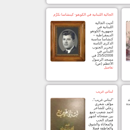
الجالية اللبنانية في الكونغو- كينشاسا تكرِّم
أحيت الجالية
اللبنانية في
جمهورية الكونغو
الديمقراطية –
كنشاسا مناسبة
الذكرى الثامنة
لتحرير الجنوب
اللبناني في
25/5/2008 في
مسجد الرسول
الأعظم (ص).
تفاصيل
لبناني غريب
د
"لبناني غريب"،
دة
مؤلف شعري
زجلي للشاعر
أحمد شعيب جمع
بين صفحاته أشهر
قصائد الحب
والمعاناة والشوق
والعاطفة فضلا