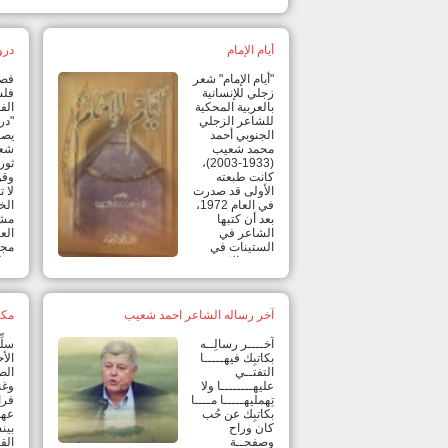
أيام الإمام
درو
"أيام الإمام" شعر
فصا
زجلي للإنسانية
فلس
بالعربية المحكية
الف
للشاعر الزجلي
"در
الجنوبي أحمد
يصن
محمد شعيب
شع
(1933-2003)،
ثور
كانت طبعته
وقو
الأولى قد صدرت
لا 
في العام 1972،
الخ
بعد أن كتبها
مشك
الشاعر في
الع
الستينات في
مجت
مغتربه الإفريقي.
وطن
أما طبعته الثانية فقد صدرت في الذكرى
الأ
السنوية الأولى لرحيله واللافت في كتابه أنه
عوا
صادر على ورق الهافان، والمطبوع بالحبر
في 
آخر رساله الشاعر احمد شعيب
مكت
البني المحروق الملائم للون الورق وغلاف
للش
كرتون وسوليفان ناشف، في حجم وسط،
بد 
آخــــر رسالِــه
سلّ
عن دار المحجَّة البيضاء في 192 صفحة، زينها
بكاتبِك فيهـــــا
الأح
رسم مصوَّر لسيف الإمام علي
تفاصيل
التفتــي
الصب
عليهــــــــا ولا
وغن
تِهمليهـــــا مــــا
فرا
بكاتبِك عن حُب
عهد 
كان وراح
بين
وصفحــة
القي