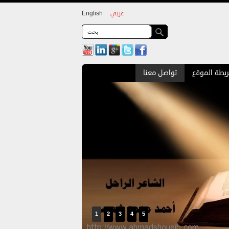
عربي
English
يطة الموقع
تواصل معنا
1
2
3
4
5